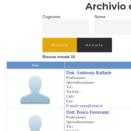
Archivio 
Cognome
Nome
Risorse trovate
10
Foto
Dott. Ambrosio Raffaele
Professione:
Specializzazione:
Tel.:
Tel h24.:
Cell.:
Fax:
E-mail:
xxxx@xxxx.it
Dott. Bosco Fioravante
Professione:
Specializzazione:
Tel.: