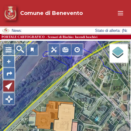
Comune di Benevento
News:
Stato di allerta: (
PORTALE CARTOGRAFICO - Scenari di Rischio: Incendi boschivi