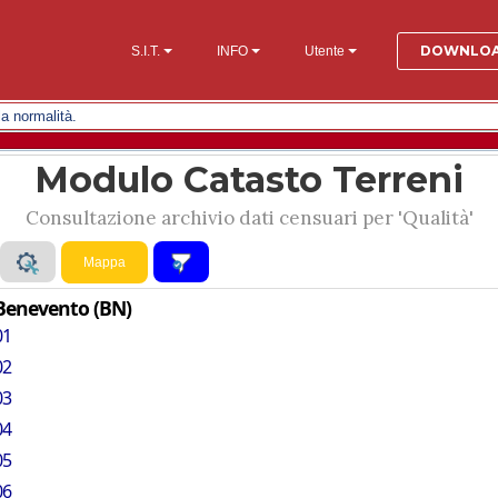
DOWNLO
S.I.T.
INFO
Utente
 nella normalità.