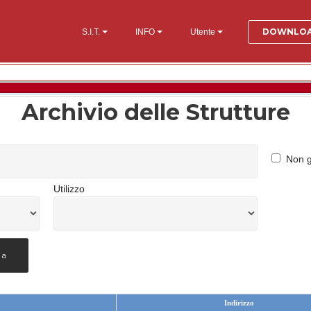
DOWNLO
S.I.T.
INFO
Utente