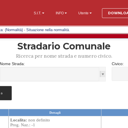
DOWNLO
S.I.T.
INFO
Utente
di allerta: (Normalità) - Situazione nella normalità.